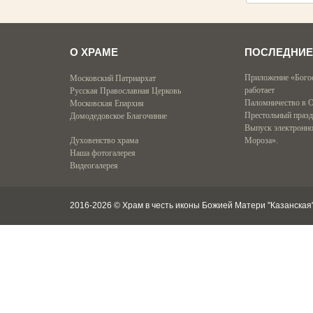
О ХРАМЕ
ПОСЛЕДНИЕ
Приложение «Бого
Московский Патриархат
работает
Русская Православная Церковь
Паломничество в 
Московская Епархия
Престольный празд
Домодедовское Благочиние
Выпуск электронно
Духовенство храма
Мороза».
Наша фотогалерея
Видеогалерея
2016-2026 © Храм в честь иконы Божией Матери "Казанская